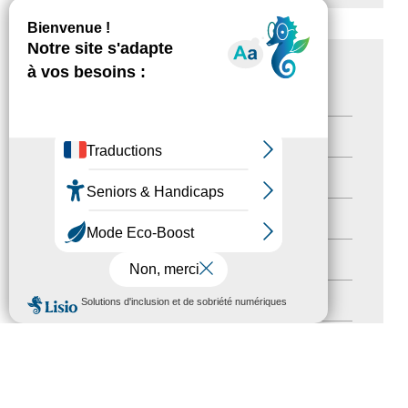
CATÉGORIES
Actualités
(200)
actualités
(21)
Destination Pour Tous
(2)
Territoires labellisés
(2)
MENU
Newsetter
(6)
Newsletter pro
(5)
Nos Actions
(112)