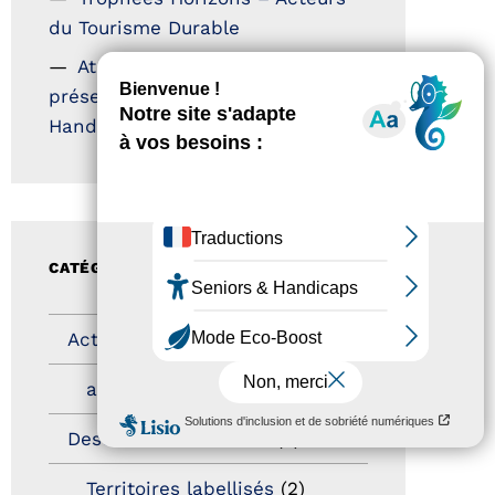
du Tourisme Durable
Atout France – flyer
présentation label Tourisme &
Handicap
CATÉGORIES
Actualités
(200)
actualités
(21)
Destination Pour Tous
(2)
Territoires labellisés
(2)