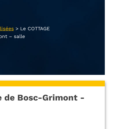
lisées
>
Le COTTAGE
nt – salle
 de Bosc-Grimont -