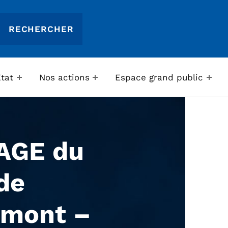
Etat
Nos actions
Espace grand public
AGE du
de
imont –