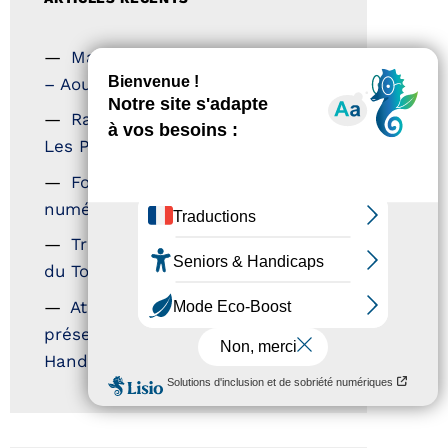
Magazine Tourisme Accessible
– Aout 2026
Rallye Aicha des Gazelles –
Les Petillantes
Formation Communication
numérique
Trophées Horizons – Acteurs
du Tourisme Durable
Atout France – flyer
présentation label Tourisme &
Handicap