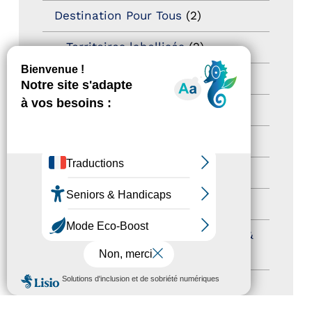
Destination Pour Tous
(2)
Territoires labellisés
(2)
Newsetter
(6)
Newsletter pro
(5)
Nos Actions
(112)
Autres événements
(41)
Formation
(15)
Journées nationales Tourisme &
Handicap
(5)
MENU
Salons
(11)