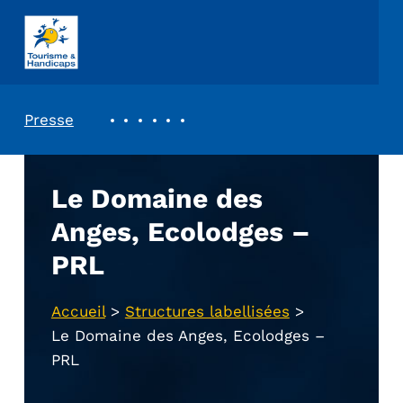
ASSOCIATION TOURISME ET HANDICAPS
REVUE DE PRESSE
Presse
Le Domaine des
Anges, Ecolodges –
PRL
Accueil
>
Structures labellisées
>
Le Domaine des Anges, Ecolodges –
PRL