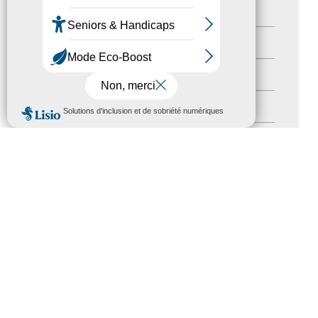
Newsetter
(6)
Newsletter pro
(5)
Nos Actions
(112)
MENU
Autres événements
(41)
Formation
(15)
Journées nationales Tourisme &
Handicap
(5)
Salons
(11)
Sommet mondial du tourisme
(1)
Trophées du tourisme accessible
(10)