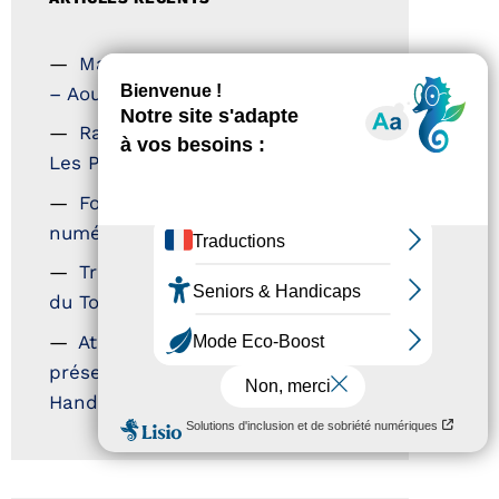
Magazine Tourisme Accessible
– Aout 2026
Rallye Aicha des Gazelles –
Les Petillantes
Formation Communication
numérique
Trophées Horizons – Acteurs
du Tourisme Durable
Atout France – flyer
présentation label Tourisme &
Handicap