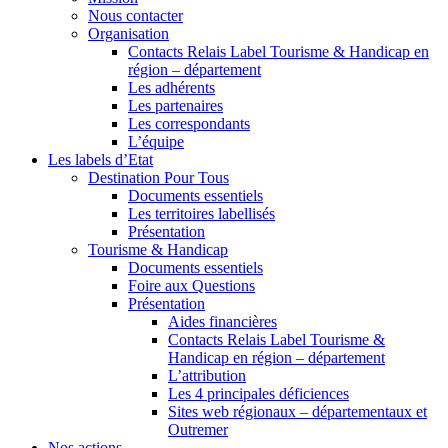
Nous contacter
Organisation
Contacts Relais Label Tourisme & Handicap en
région – département
Les adhérents
Les partenaires
Les correspondants
L’équipe
Les labels d’Etat
Destination Pour Tous
Documents essentiels
Les territoires labellisés
Présentation
Tourisme & Handicap
Documents essentiels
Foire aux Questions
Présentation
Aides financières
Contacts Relais Label Tourisme &
Handicap en région – département
L’attribution
Les 4 principales déficiences
Sites web régionaux – départementaux et
Outremer
Nos actions