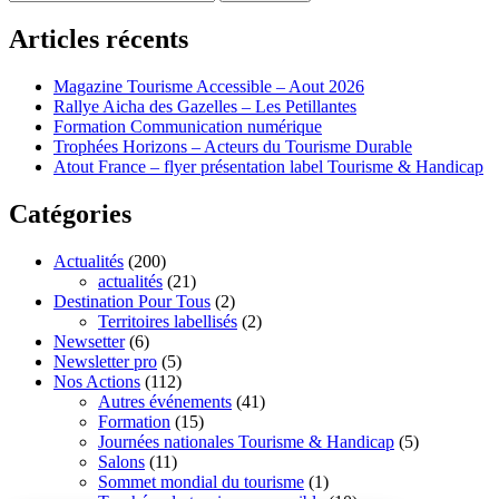
Articles récents
Magazine Tourisme Accessible – Aout 2026
Rallye Aicha des Gazelles – Les Petillantes
Formation Communication numérique
Trophées Horizons – Acteurs du Tourisme Durable
Atout France – flyer présentation label Tourisme & Handicap
Catégories
Actualités
(200)
actualités
(21)
Destination Pour Tous
(2)
Territoires labellisés
(2)
Newsetter
(6)
Newsletter pro
(5)
Nos Actions
(112)
Autres événements
(41)
Formation
(15)
Journées nationales Tourisme & Handicap
(5)
Salons
(11)
Sommet mondial du tourisme
(1)