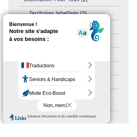
Territoires labellisés
(2)
Newsetter
(6)
Newsletter pro
(5)
Nos Actions
(112)
Autres événements
(41)
Formation
(15)
Journées nationales Tourisme &
Handicap
(5)
MENU
Salons
(11)
Sommet mondial du tourisme
(1)