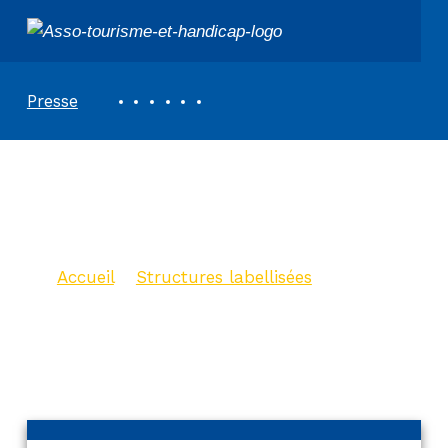
ASSOCIATION TOURISME ET HANDICAPS
REVUE DE PRESSE
Presse
Le Logis de la
Sauvinière
Accueil
>
Structures labellisées
>
Le
Logis de la Sauvinière