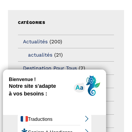
CATÉGORIES
Actualités
(200)
actualités
(21)
Destination Pour Tous
(2)
Territoires labellisés
(2)
Newsetter
(6)
Newsletter pro
(5)
Nos Actions
(112)