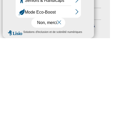
Autres événements
(41)
Formation
(15)
Journées nationales Tourisme &
MENU
Handicap
(5)
Salons
(11)
Sommet mondial du tourisme
(1)
Trophées du tourisme accessible
(10)
Presse
(3)
Tourisme accessible international
(1)