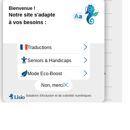
Newsetter
(6)
Newsletter pro
(5)
Nos Actions
(112)
Autres événements
(41)
Formation
(15)
Journées nationales Tourisme &
Handicap
(5)
MENU
Salons
(11)
Sommet mondial du tourisme
(1)
Trophées du tourisme accessible
(10)