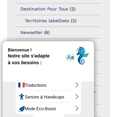
Destination Pour Tous
(2)
Territoires labellisés
(2)
Newsetter
(6)
Newsletter pro
(5)
Nos Actions
(112)
Autres événements
(41)
Formation
(15)
Journées nationales Tourisme &
Handicap
(5)
Salons
(11)