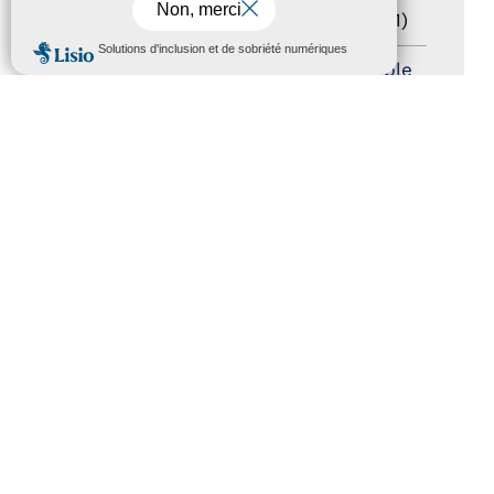
Sommet mondial du tourisme
(1)
MENU
Trophées du tourisme accessible
(10)
Presse
(3)
Tourisme accessible international
(1)
ACCESSIBILITÉ
REVUE DE PRESSE
PLAN DU SITE
ACTUALITÉS
MENTIONS LÉGALES
CONFIDENTIALITÉ