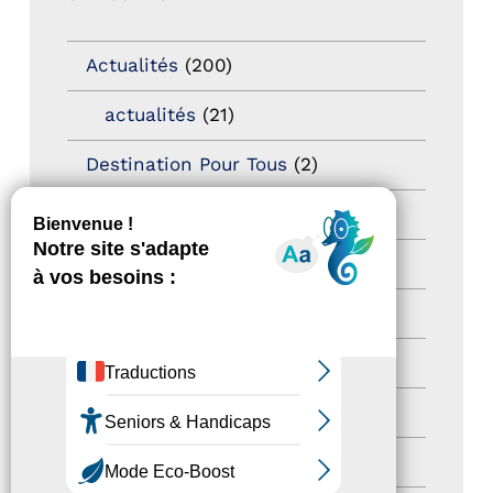
Actualités
(200)
actualités
(21)
Destination Pour Tous
(2)
Territoires labellisés
(2)
Newsetter
(6)
Newsletter pro
(5)
Nos Actions
(112)
Autres événements
(41)
Formation
(15)