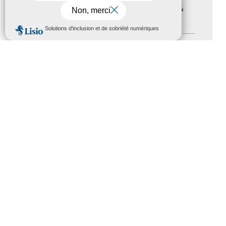
Journées nationales Tourisme &
Handicap
(5)
MENU
Salons
(11)
Sommet mondial du tourisme
(1)
Trophées du tourisme accessible
(10)
Presse
(3)
Tourisme accessible international
(1)
ACCESSIBILITÉ
REVUE DE PRESSE
PLAN DU SITE
ACTUALITÉS