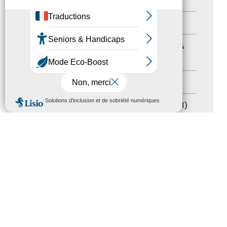
Formation
(15)
Journées nationales Tourisme &
Handicap
(5)
Salons
(11)
MENU
Sommet mondial du tourisme
(1)
Trophées du tourisme accessible
(10)
Presse
(3)
Tourisme accessible international
(1)