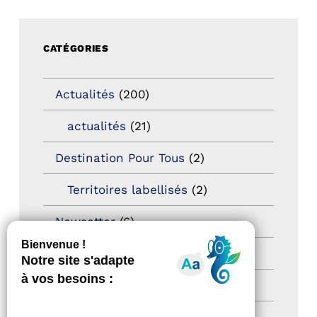
CATÉGORIES
Actualités
(200)
actualités
(21)
Destination Pour Tous
(2)
Territoires labellisés
(2)
Newsetter
(6)
Newsletter pro
(5)
Nos Actions
(112)
Autres événements
(41)