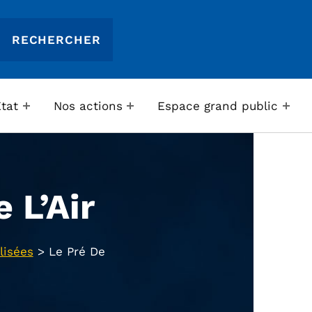
Etat
Nos actions
Espace grand public
 L’Air
lisées
>
Le Pré De