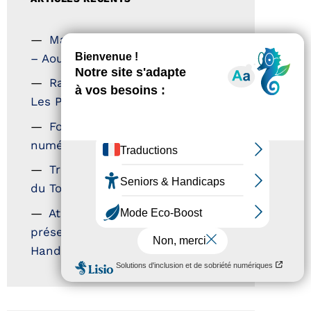
Magazine Tourisme Accessible
– Aout 2026
Rallye Aicha des Gazelles –
Les Petillantes
Formation Communication
numérique
Trophées Horizons – Acteurs
du Tourisme Durable
Atout France – flyer
présentation label Tourisme &
Handicap