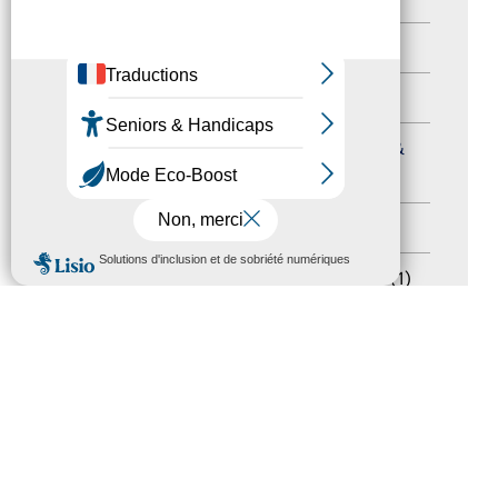
Autres événements
(41)
Formation
(15)
Journées nationales Tourisme &
Handicap
(5)
Salons
(11)
MENU
Sommet mondial du tourisme
(1)
Trophées du tourisme accessible
(10)
Presse
(3)
Tourisme accessible international
(1)