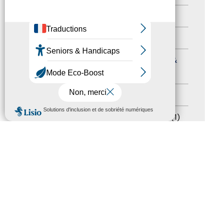
Autres événements
(41)
Formation
(15)
Journées nationales Tourisme &
Handicap
(5)
Salons
(11)
MENU
Sommet mondial du tourisme
(1)
Trophées du tourisme accessible
(10)
Presse
(3)
Tourisme accessible international
(1)