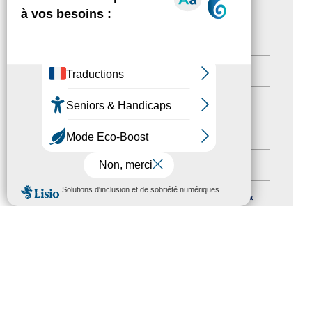
Territoires labellisés
(2)
Newsetter
(6)
Newsletter pro
(5)
Nos Actions
(112)
Autres événements
(41)
Formation
(15)
MENU
Journées nationales Tourisme &
Handicap
(5)
Salons
(11)
Sommet mondial du tourisme
(1)
Trophées du tourisme accessible