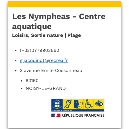
Les Nympheas - Centre
aquatique
Loisirs
,
Sortie nature | Plage
(+33)0779903662
g.jacquinot@recrea.fr
3 avenue Emile Cossonneau
93160
NOISY-LE-GRAND