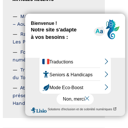
Magazine Tourisme Accessible
– Aout 2026
Rallye Aicha des Gazelles –
Les Petillantes
Formation Communication
numérique
Trophées Horizons – Acteurs
du Tourisme Durable
Atout France – flyer
présentation label Tourisme &
Handicap