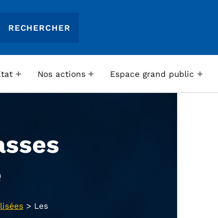
Etat
Nos actions
Espace grand public
asses
e
lisées
>
Les