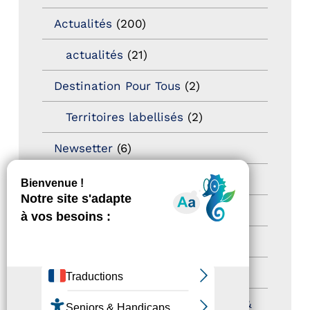
Actualités
(200)
actualités
(21)
Destination Pour Tous
(2)
Territoires labellisés
(2)
Newsetter
(6)
Newsletter pro
(5)
Nos Actions
(112)
Autres événements
(41)
Formation
(15)
Journées nationales Tourisme &