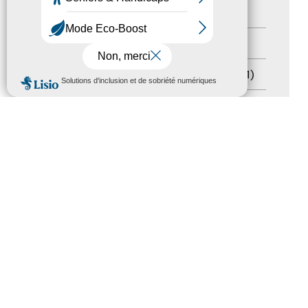
Handicap
(5)
Salons
(11)
Sommet mondial du tourisme
(1)
MENU
Trophées du tourisme accessible
(10)
Presse
(3)
Tourisme accessible international
(1)
ACCESSIBILITÉ
REVUE DE PRESSE
PLAN DU SITE
ACTUALITÉS
MENTIONS LÉGALES