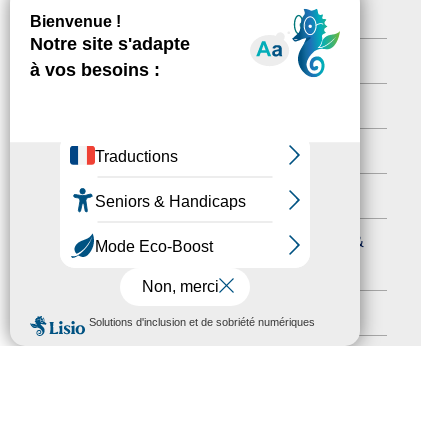
Newsetter
(6)
Newsletter pro
(5)
Nos Actions
(112)
Autres événements
(41)
Formation
(15)
Journées nationales Tourisme &
Handicap
(5)
Salons
(11)
MENU
Sommet mondial du tourisme
(1)
Trophées du tourisme accessible
(10)