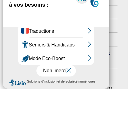
Nos Actions
(112)
Autres événements
(41)
Formation
(15)
Journées nationales Tourisme &
Handicap
(5)
Salons
(11)
MENU
Sommet mondial du tourisme
(1)
Trophées du tourisme accessible
(10)
Presse
(3)