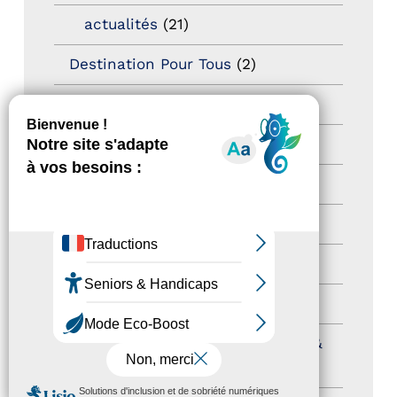
actualités
(21)
Destination Pour Tous
(2)
Territoires labellisés
(2)
Newsetter
(6)
Newsletter pro
(5)
Nos Actions
(112)
Autres événements
(41)
Formation
(15)
Journées nationales Tourisme &
Handicap
(5)
MENU