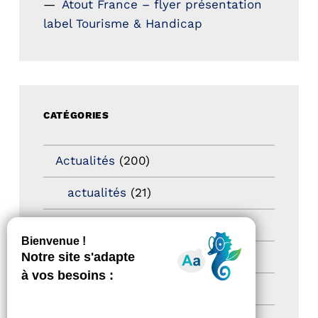
Atout France – flyer présentation
label Tourisme & Handicap
CATÉGORIES
Actualités
(200)
actualités
(21)
Destination Pour Tous
(2)
Territoires labellisés
(2)
Newsetter
(6)