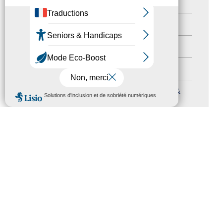
Newsletter pro
(5)
Nos Actions
(112)
Autres événements
(41)
Formation
(15)
Journées nationales Tourisme &
MENU
Handicap
(5)
Salons
(11)
Sommet mondial du tourisme
(1)
Trophées du tourisme accessible
(10)
Presse
(3)