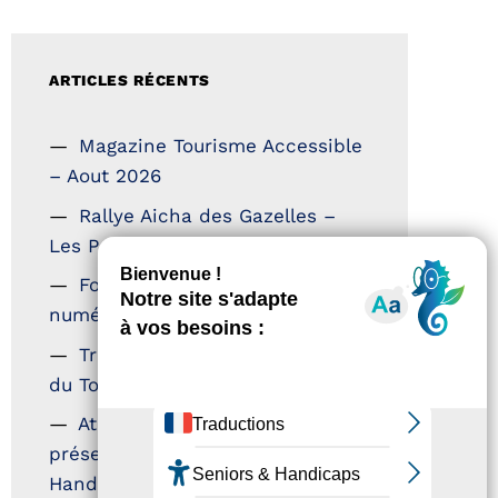
ARTICLES RÉCENTS
Magazine Tourisme Accessible
– Aout 2026
Rallye Aicha des Gazelles –
Les Petillantes
Formation Communication
numérique
Trophées Horizons – Acteurs
du Tourisme Durable
Atout France – flyer
présentation label Tourisme &
Handicap