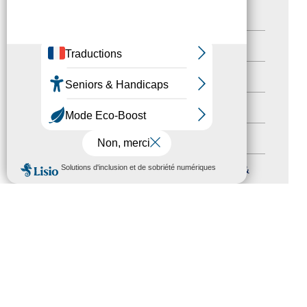
Newsetter
(6)
Newsletter pro
(5)
Nos Actions
(112)
Autres événements
(41)
Formation
(15)
MENU
Journées nationales Tourisme &
Handicap
(5)
Salons
(11)
Sommet mondial du tourisme
(1)
Trophées du tourisme accessible
(10)