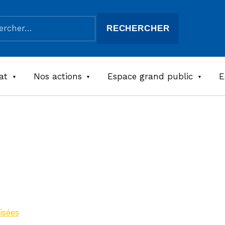
her :
at
Nos actions
Espace grand public
E
e l’Or
sin
isées
>
Maison de l’Or