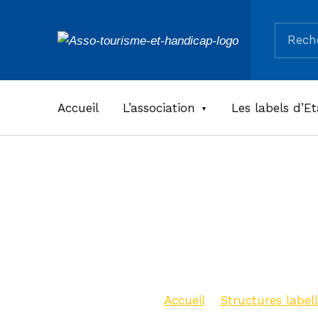
Recherc
ASSOCIATION TOURISME ET HANDICAPS
Accueil
L’association
Les labels d’Et
Maison d
en Limou
Accueil
>
Structures labell