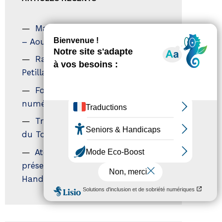
Magazine Tourisme Accessible
– Aout 2026
Rallye Aicha des Gazelles – Les
Petillantes
Formation Communication
numérique
Trophées Horizons – Acteurs
du Tourisme Durable
Atout France – flyer
présentation label Tourisme &
Handicap