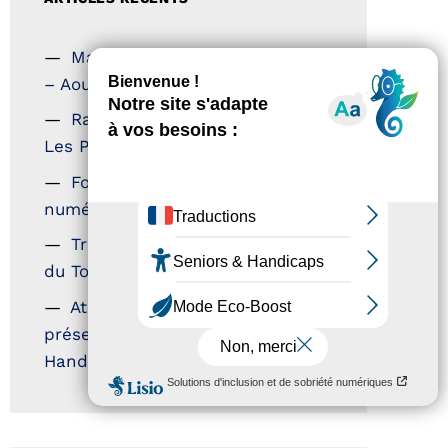
Magazine Tourisme Accessible
– Aout 2026
Rallye Aicha des Gazelles –
Les Petillantes
Formation Communication
numérique
Trophées Horizons – Acteurs
du Tourisme Durable
Atout France – flyer
présentation label Tourisme &
Handicap