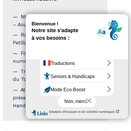
Magazine Tourisme Accessible
– Aout 2026
Rallye Aicha des Gazelles – Les
Petillantes
Formation Communication
numérique
Trophées Horizons – Acteurs
du Tourisme Durable
Atout France – flyer
présentation label Tourisme &
Handicap