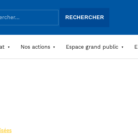
her :
at
Nos actions
Espace grand public
E
des
isées
>
Maison des