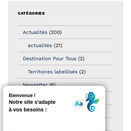
CATÉGORIES
Actualités
(200)
actualités
(21)
Destination Pour Tous
(2)
Territoires labellisés
(2)
Newsetter
(6)
Newsletter pro
(5)
Nos Actions
(112)
Autres événements
(41)