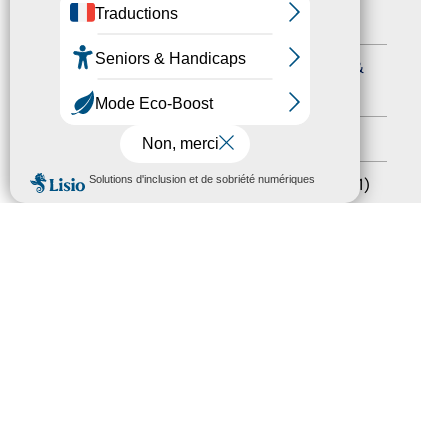
Formation
(15)
Journées nationales Tourisme &
Handicap
(5)
Salons
(11)
MENU
Sommet mondial du tourisme
(1)
Trophées du tourisme accessible
(10)
Presse
(3)
Tourisme accessible international
(1)