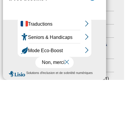
Nos Actions
(112)
Autres événements
(41)
Formation
(15)
Journées nationales Tourisme &
Handicap
(5)
Salons
(11)
MENU
Sommet mondial du tourisme
(1)
Trophées du tourisme accessible
(10)
Presse
(3)
Tourisme accessible international
(1)