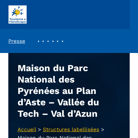
ASSOCIATION TOURISME ET HANDICAPS
REVUE DE PRESSE
Presse
Maison du Parc
National des
Pyrénées au Plan
d’Aste – Vallée du
Tech – Val d’Azun
Accueil
>
Structures labellisées
>
Maison du Parc National des