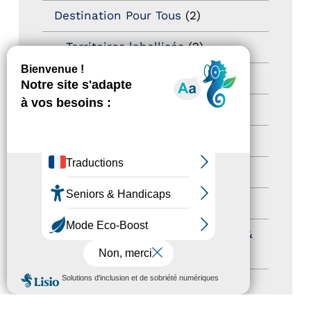
Destination Pour Tous
(2)
Territoires labellisés
(2)
Newsetter
(6)
Newsletter pro
(5)
Nos Actions
(112)
Autres événements
(41)
Formation
(15)
Journées nationales Tourisme &
Handicap
(5)
MENU
Salons
(11)