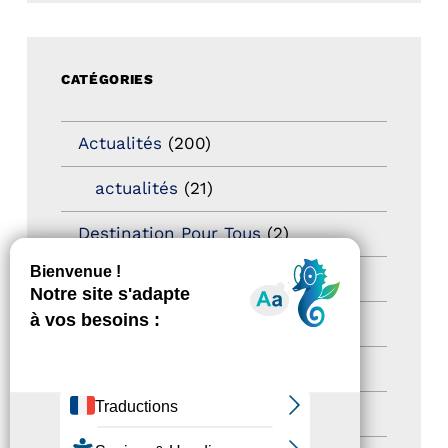
CATÉGORIES
Actualités
(200)
actualités
(21)
Destination Pour Tous
(2)
Territoires labellisés
(2)
Newsetter
(6)
Newsletter pro
(5)
Nos Actions
(112)