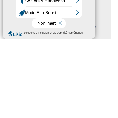
Autres événements
(41)
Formation
(15)
Journées nationales Tourisme &
MENU
Handicap
(5)
Salons
(11)
Sommet mondial du tourisme
(1)
Trophées du tourisme accessible
(10)
Presse
(3)
Tourisme accessible international
(1)