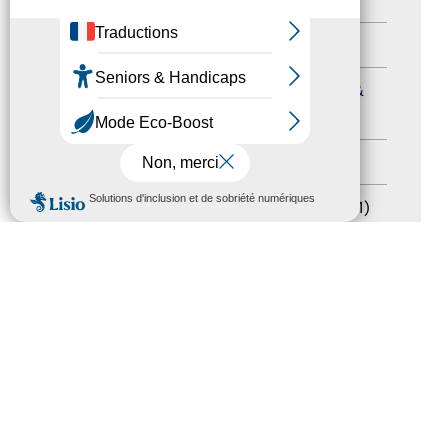
Formation
(15)
Journées nationales Tourisme &
Handicap
(5)
Salons
(11)
MENU
Sommet mondial du tourisme
(1)
Trophées du tourisme accessible
(10)
Presse
(3)
Tourisme accessible international
(1)