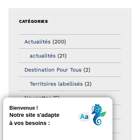
CATÉGORIES
Actualités
(200)
actualités
(21)
Destination Pour Tous
(2)
Territoires labellisés
(2)
Newsetter
(6)
Newsletter pro
(5)
Nos Actions
(112)
Autres événements
(41)