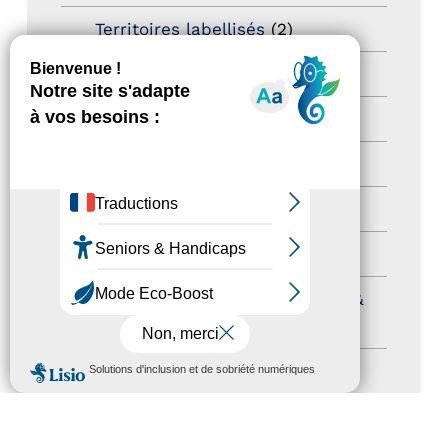
Territoires labellisés
(2)
Newsetter
(6)
Newsletter pro
(5)
Nos Actions
(112)
Autres événements
(41)
Formation
(15)
Journées nationales Tourisme &
Handicap
(5)
MENU
Salons
(11)
Sommet mondial du tourisme
(1)