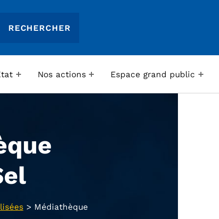
Etat
Nos actions
Espace grand public
èque
Sel
lisées
>
Médiathèque