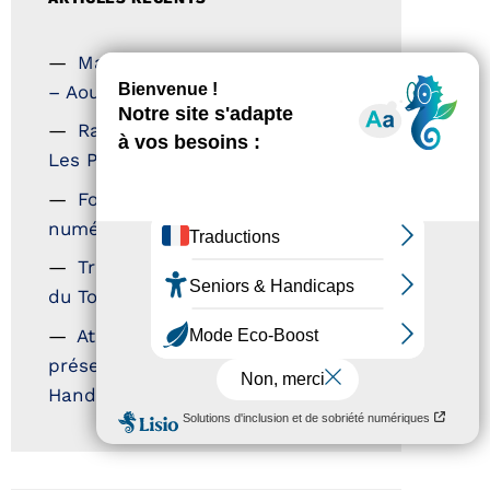
Magazine Tourisme Accessible
– Aout 2026
Rallye Aicha des Gazelles –
Les Petillantes
Formation Communication
numérique
Trophées Horizons – Acteurs
du Tourisme Durable
Atout France – flyer
présentation label Tourisme &
Handicap