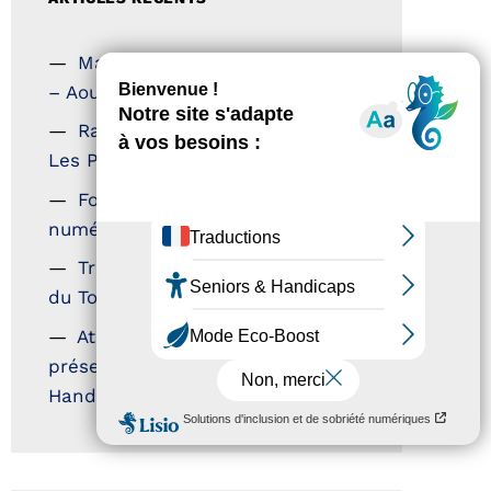
Magazine Tourisme Accessible
– Aout 2026
Rallye Aicha des Gazelles –
Les Petillantes
Formation Communication
numérique
Trophées Horizons – Acteurs
du Tourisme Durable
Atout France – flyer
présentation label Tourisme &
Handicap