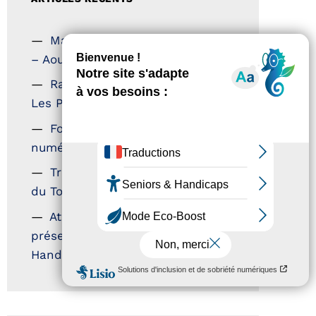
Magazine Tourisme Accessible
– Aout 2026
Rallye Aicha des Gazelles –
Les Petillantes
Formation Communication
numérique
Trophées Horizons – Acteurs
du Tourisme Durable
Atout France – flyer
présentation label Tourisme &
Handicap