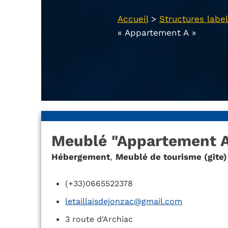
Accueil
>
Structures label
« Appartement A »
Meublé "Appartement A
Hébergement
,
Meublé de tourisme (gite)
(+33)0665522378
letaillaisdejonzac@gmail.com
3 route d'Archiac