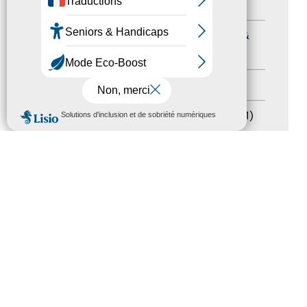
Formation
(15)
Journées nationales Tourisme &
Handicap
(5)
Salons
(11)
MENU
Sommet mondial du tourisme
(1)
Trophées du tourisme accessible
(10)
Presse
(3)
Tourisme accessible international
(1)
ACCESSIBILITÉ
REVUE DE PRESSE