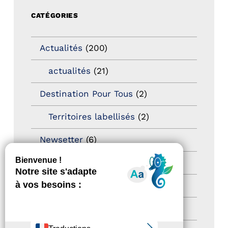
CATÉGORIES
Actualités
(200)
actualités
(21)
Destination Pour Tous
(2)
Territoires labellisés
(2)
Newsetter
(6)
Newsletter pro
(5)
Nos Actions
(112)
Autres événements
(41)