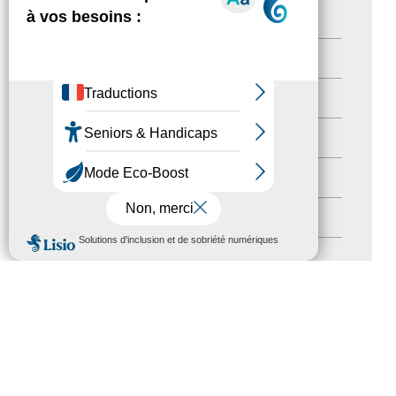
actualités
(21)
Destination Pour Tous
(2)
Territoires labellisés
(2)
Newsetter
(6)
Newsletter pro
(5)
Nos Actions
(112)
MENU
Autres événements
(41)
Formation
(15)
Journées nationales Tourisme &
Handicap
(5)