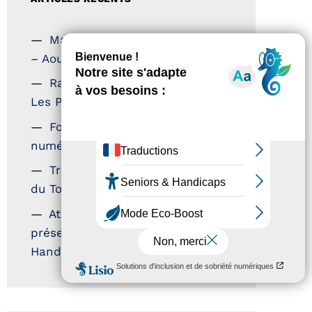
Magazine Tourisme Accessible
– Aout 2026
Rallye Aicha des Gazelles –
Les Petillantes
Formation Communication
numérique
Trophées Horizons – Acteurs
du Tourisme Durable
Atout France – flyer
présentation label Tourisme &
Handicap