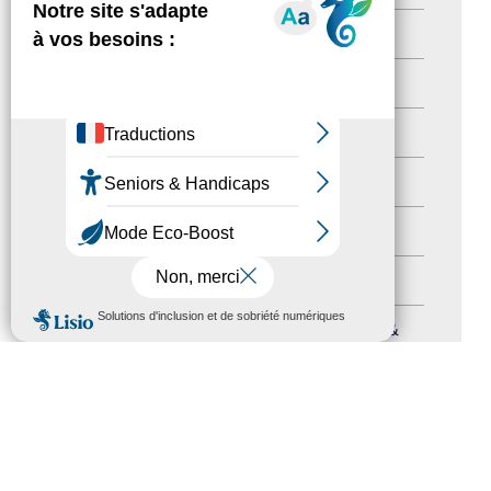
Territoires labellisés
(2)
Newsetter
(6)
Newsletter pro
(5)
Nos Actions
(112)
Autres événements
(41)
Formation
(15)
MENU
Journées nationales Tourisme &
Handicap
(5)
Salons
(11)
Sommet mondial du tourisme
(1)