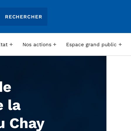
Etat
Nos actions
Espace grand public
de
 la
u Chay