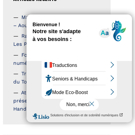
Magazine Tourisme Accessible
– Aout 2026
Rallye Aicha des Gazelles –
Les Petillantes
Formation Communication
numérique
Trophées Horizons – Acteurs
du Tourisme Durable
Atout France – flyer
présentation label Tourisme &
Handicap