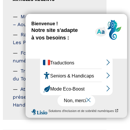
Magazine Tourisme Accessible
– Aout 2026
Rallye Aicha des Gazelles –
Les Petillantes
Formation Communication
numérique
Trophées Horizons – Acteurs
du Tourisme Durable
Atout France – flyer
présentation label Tourisme &
Handicap