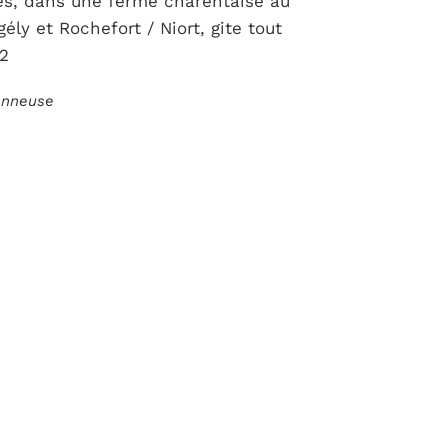
es, dans une ferme charentaise au
ély et Rochefort / Niort, gite tout
2
ionneuse