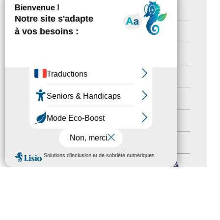
Destination Pour Tous
(2)
Territoires labellisés
(2)
Newsetter
(6)
Newsletter pro
(5)
Nos Actions
(112)
Autres événements
(41)
Formation
(15)
MENU
Journées nationales Tourisme &
Handicap
(5)
Salons
(11)