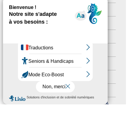
Destination Pour Tous
(2)
Territoires labellisés
(2)
Newsetter
(6)
Newsletter pro
(5)
Nos Actions
(112)
Autres événements
(41)
Formation
(15)
MENU
Journées nationales Tourisme &
Handicap
(5)
Salons
(11)