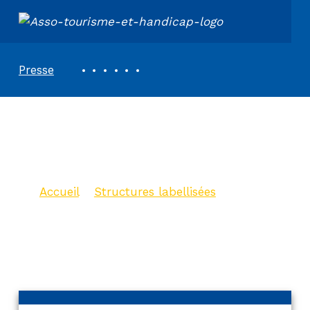
ASSOCIATION TOURISME ET HANDICAPS
REVUE DE PRESSE
Presse
Meublé de Tourisme
le Pommier
Accueil
>
Structures labellisées
>
Meublé de Tourisme le Pommier