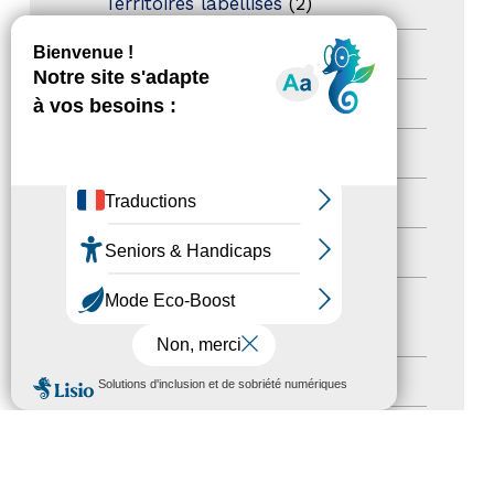
Territoires labellisés
(2)
Newsetter
(6)
Newsletter pro
(5)
Nos Actions
(112)
Autres événements
(41)
Formation
(15)
Journées nationales Tourisme &
Handicap
(5)
MENU
Salons
(11)
Sommet mondial du tourisme
(1)
Trophées du tourisme accessible