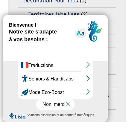
Destination Pour Tous
(2)
Territoires labellisés
(2)
Newsetter
(6)
Newsletter pro
(5)
Nos Actions
(112)
Autres événements
(41)
Formation
(15)
Journées nationales Tourisme &
Handicap
(5)
MENU
Salons
(11)
Sommet mondial du tourisme
(1)