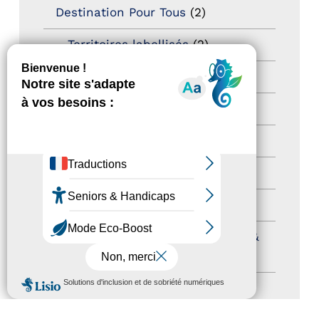
Destination Pour Tous
(2)
Territoires labellisés
(2)
Newsetter
(6)
Newsletter pro
(5)
Nos Actions
(112)
Autres événements
(41)
Formation
(15)
Journées nationales Tourisme &
Handicap
(5)
MENU
Salons
(11)