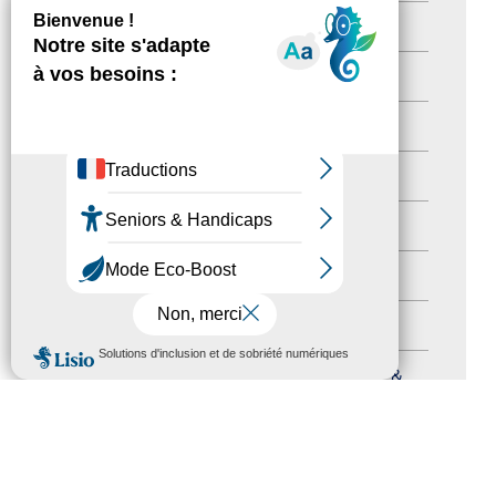
Destination Pour Tous
(2)
Territoires labellisés
(2)
Newsetter
(6)
Newsletter pro
(5)
Nos Actions
(112)
Autres événements
(41)
Formation
(15)
MENU
Journées nationales Tourisme &
Handicap
(5)
Salons
(11)