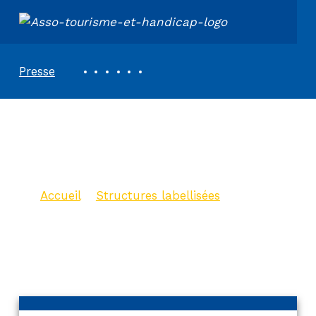
ASSOCIATION TOURISME ET HANDICAPS
REVUE DE PRESSE
Presse
Meublé La Grange
des Platanes
Accueil
>
Structures labellisées
>
Meublé La Grange des Platanes