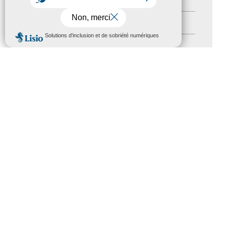
Autres événements
(41)
MENU
Formation
(15)
Journées nationales Tourisme &
Handicap
(5)
Salons
(11)
Sommet mondial du tourisme
(1)
Trophées du tourisme accessible
(10)
Presse
(3)
Tourisme accessible international
(1)