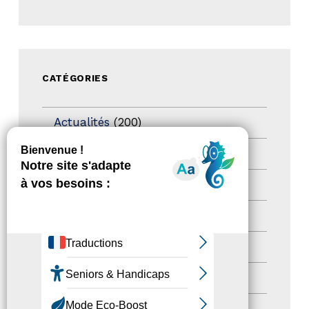
CATÉGORIES
Actualités
(200)
actualités
(21)
Destination Pour Tous
(2)
Territoires labellisés
(2)
Newsetter
(6)
Newsletter pro
(5)
Nos Actions
(112)